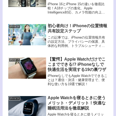
iPhone 16とiPhone 15の違いを徹底比
較！A18チップの進化、Apple
Intelligence対応、カメラ性能の向上、
バッテリー持続時間の改善など、
iPhone 16の進化ポイントを詳しく解説
します。どっちを買うべきか迷ってい
初心者向け！iPhoneの位置情報
デバイス
る方は必見！
共有設定ステップ
この記事では、iPhoneの位置情報共有
の設定方法、プライバシーの保護、具
体的な利用例、トラブルシューティン
グ、FAQについて解説しています。位
置情報共有を安全に活用するためのガ
イドです。
【驚愕】Apple Watchだけでこ
デバイス
こまでできる!? iPhoneなしで
快適生活を実現する19の裏ワザ
iPhoneなしでもApple Watchでできるこ
とは？通信・決済・健康管理まで、便
利な使い方を19選で解説！
Apple Watchを寝るときに使う
デバイス
メリット・デメリット！快適な
睡眠活用法を徹底解説
Apple Watchを寝るときに使うメリッ