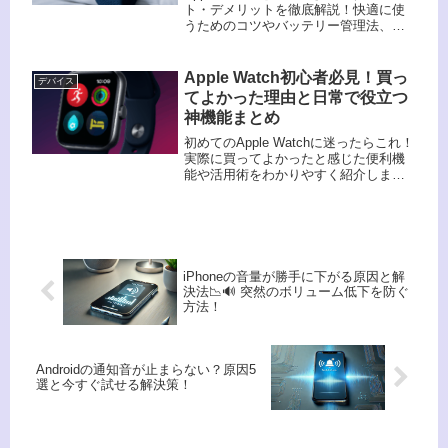
ト・デメリットを徹底解説！快適に使
うためのコツやバッテリー管理法、睡
眠トラッキング活用術も紹介。快適な
睡眠をサポートします。
Apple Watch初心者必見！買っ
デバイス
てよかった理由と日常で役立つ
神機能まとめ
初めてのApple Watchに迷ったらこれ！
実際に買ってよかったと感じた便利機
能や活用術をわかりやすく紹介しま
す。
iPhoneの音量が勝手に下がる原因と解
決法📉🔊 突然のボリューム低下を防ぐ
方法！
Androidの通知音が止まらない？原因5
選と今すぐ試せる解決策！