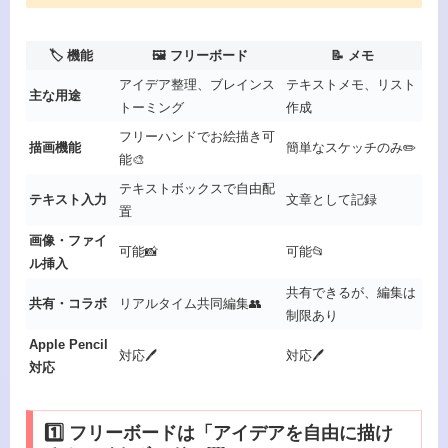
🏷️ 機能
🖼️ フリーボード
📝 メモ
アイデア整理、ブレインス
テキストメモ、リスト
主な用途
トーミング
作成
フリーハンドでお絵描き可
描画機能
簡単なスケッチのみ✏️
能🎨
テキストボックスで自由配
テキスト入力
文章として記録
置
画像・ファイ
可能📸
可能📂
ル挿入
共有できるが、編集は
共有・コラボ
リアルタイム共同編集👥
制限あり
Apple Pencil
対応🖊️
対応🖊️
対応
1️⃣ フリーボードは「アイデアを自由に描け