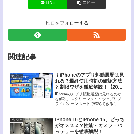
LINE
コピー
ヒロをフォローする
関連記事
📱iPhoneのアプリ起動履歴は見
デバイス
れる？最終使用時刻の確認方法
と制限ワザを徹底解説！【2025
年最新版
iPhoneのアプリ起動履歴は見れるのか
を解説。スクリーンタイムやアプリプ
ライバシーレポートで確認できるこ
と、できないこと、注意点や対策まで
わかりやすく紹介します。
iPhone 16とiPhone 15、どっち
デバイス
がオススメ？性能・カメラ・バ
ッテリーを徹底解説！