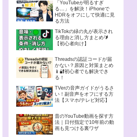
「YouTubeが明るすぎ
る…」を解決！iPhoneで
HDRをオフにして快適に見
る方法
TikTokの緑の丸が表示され
る理由と消し方まとめ🔰
【初心者向け】
Threadsの認証コードが届
かない？原因と対策まとめ
📱🔐初心者でも解決でき
る！
TVerの音声ガイドがうるさ
い！副音声をオフにする方
法【スマホ/テレビ対応】
昔のYouTube動画を探す方
法｜日付指定で10年前の動
画も見つける裏ワザ