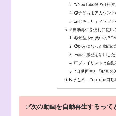
🔧YouTube側の仕様
🧒子ども用アカウン
🧩セキュリティソフ
✅自動再生を便利に使いこ
🎧勉強や作業中のBG
🧭好みに合った動画
📜再生履歴を活用し
🎞️プレイリストと自
❓自動再生と「動画の
📝まとめ：YouTube
✅次の動画を自動再生するって