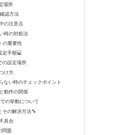
設定場所
ンの確認方法
信中の注意点
ない時の対処法
トの重要性
定手順💻
beでの設定場所
見つけ方
ならない時のチェックポイント
ュと動作の関係
モードでの挙動について
その解決方法🔧
の不具合
の問題